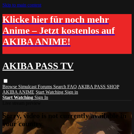
Skip to main content
Klicke hier für noch mehr
Anime – Jetzt kostenlos auf
AKIBA ANIME!
AKIBA PASS TV
Browse
Simulcast
Forums
Search
FAQ
AKIBA PASS SHOP
AKIBA ANIME
Start Watching
Sign in
Start Watching
Sign In
Live stream preview
Sorry, video is not currently available in
your country