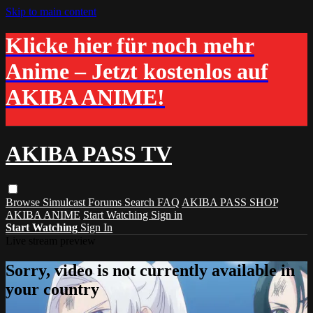
Skip to main content
Klicke hier für noch mehr
Anime – Jetzt kostenlos auf
AKIBA ANIME!
AKIBA PASS TV
Browse
Simulcast
Forums
Search
FAQ
AKIBA PASS SHOP
AKIBA ANIME
Start Watching
Sign in
Start Watching
Sign In
Live stream preview
Sorry, video is not currently available in
your country