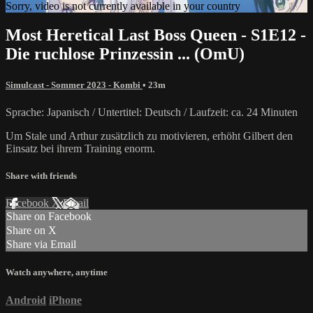
Sorry, video is not currently available in your country
Most Heretical Last Boss Queen - S1E12 -
Die ruchlose Prinzessin ... (OmU)
Simulcast - Sommer 2023 - Kombi
• 23m
Sprache: Japanisch / Untertitel: Deutsch / Laufzeit: ca. 24 Minuten
Um Stale und Arthur zusätzlich zu motivieren, erhöht Gilbert den
Einsatz bei ihrem Training enorm.
Share with friends
Facebook
X
Email
Share on Facebook
Share on X
Share via Email
Watch anywhere, anytime
Android
iPhone