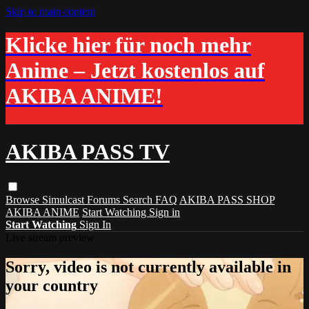
Skip to main content
Klicke hier für noch mehr
Anime – Jetzt kostenlos auf
AKIBA ANIME!
AKIBA PASS TV
Browse
Simulcast
Forums
Search
FAQ
AKIBA PASS SHOP
AKIBA ANIME
Start Watching
Sign in
Start Watching
Sign In
Live stream preview
Sorry, video is not currently available in
your country