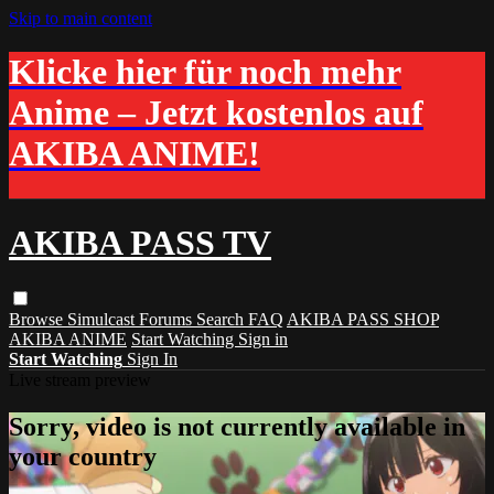
Skip to main content
Klicke hier für noch mehr
Anime – Jetzt kostenlos auf
AKIBA ANIME!
AKIBA PASS TV
Browse
Simulcast
Forums
Search
FAQ
AKIBA PASS SHOP
AKIBA ANIME
Start Watching
Sign in
Start Watching
Sign In
Live stream preview
Sorry, video is not currently available in
your country