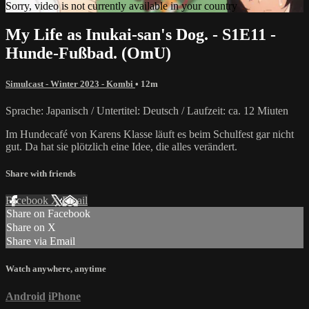
Sorry, video is not currently available in your country
My Life as Inukai-san's Dog. - S1E11 -
Hunde-Fußbad. (OmU)
Simulcast - Winter 2023 - Kombi
• 12m
Sprache: Japanisch / Untertitel: Deutsch / Laufzeit: ca. 12 Miuten
Im Hundecafé von Karens Klasse läuft es beim Schulfest gar nicht
gut. Da hat sie plötzlich eine Idee, die alles verändert.
Share with friends
Facebook
X
Email
Share on Facebook
Share on X
Share via Email
Watch anywhere, anytime
Android
iPhone