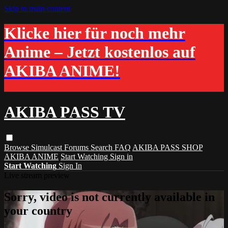
Skip to main content
Klicke hier für noch mehr
Anime – Jetzt kostenlos auf
AKIBA ANIME!
AKIBA PASS TV
Browse
Simulcast
Forums
Search
FAQ
AKIBA PASS SHOP
AKIBA ANIME
Start Watching
Sign in
Start Watching
Sign In
Live stream preview
Sorry, video is not currently available in
your country