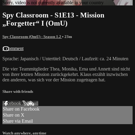
Sorry, video is not currently available in your country
Spy Classroom - S1E13 - Mission
„Forgetter“ I (OmU)
Spy Classroom (OmU) - Season 1.2
• 23m
1 comment
Sprache: Japanisch / Untertitel: Deutsch / Laufzeit: ca. 24 Minuten
Die vier Teammitglieder Thea, Monika, Erna und Annett sind nicht
von ihrer letzten Mission zurückgekehrt. Klaus erzählt inzwischen
den anderen, was sich vor der Mission zugetragen hat.
Share with friends
Facebook
X
Email
Share on Facebook
Share on X
Share via Email
Watch anywhere, anytime