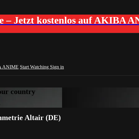
me – Jetzt kostenlos auf AKIBA 
A ANIME
Start Watching
Sign in
your country
mmetrie Altair (DE)