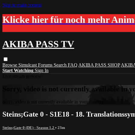
Skip to main content
Klicke hier für noch mehr Ani
AKIBA PASS TV
Browse
Simulcast
Forums
Search
FAQ
AKIBA PASS SHOP
AKIB
Start Watching
Sign In
Live stream preview
Sorry, video is not currently available in 
Sorry, video is not currently available in your country
Steins;Gate 0 - S1E18 - 18. Translationssy
Steins;Gate 0 (DE) - Season 1.2
• 23m