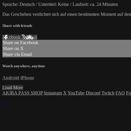
Sprache: Deutsch / Untertitel: Keine / Laufzeit: ca. 24 Minuten
Das Geschehen verdichtet sich auf einen bestimmten Moment auf de
Share with friends
Facebook
X
Email
Share on Facebook
Share on X
Share via Email
Watch anywhere, anytime
Android
iPhone
Load More
AKIBA PASS SHOP
Instagram
X
YouTube
Discord
Twitch
FAQ
Fo
×