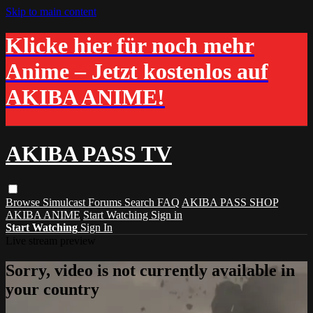
Skip to main content
Klicke hier für noch mehr
Anime – Jetzt kostenlos auf
AKIBA ANIME!
AKIBA PASS TV
Browse
Simulcast
Forums
Search
FAQ
AKIBA PASS SHOP
AKIBA ANIME
Start Watching
Sign in
Start Watching
Sign In
Live stream preview
Sorry, video is not currently available in
your country