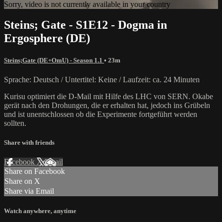
Sorry, video is not currently available in your country
Steins; Gate - S1E12 - Dogma in
Ergosphere (DE)
Steins;Gate (DE+OmU) - Season 1.1
• 23m
Sprache: Deutsch / Untertitel: Keine / Laufzeit: ca. 24 Minuten
Kurisu optimiert die D-Mail mit Hilfe des LHC von SERN. Okabe
gerät nach den Drohungen, die er erhalten hat, jedoch ins Grübeln
und ist unentschlossen ob die Experimente fortgeführt werden
sollten.
Share with friends
Facebook
X
Email
Share on Facebook
Share on X
Share via Email
Watch anywhere, anytime