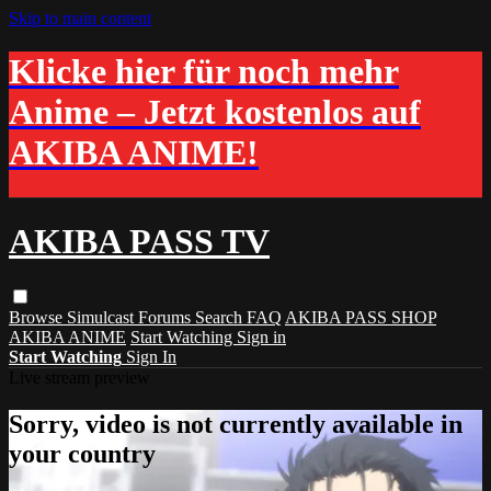
Skip to main content
Klicke hier für noch mehr
Anime – Jetzt kostenlos auf
AKIBA ANIME!
AKIBA PASS TV
Browse
Simulcast
Forums
Search
FAQ
AKIBA PASS SHOP
AKIBA ANIME
Start Watching
Sign in
Start Watching
Sign In
Live stream preview
Sorry, video is not currently available in
your country