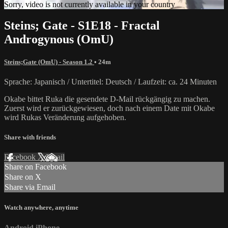
Sorry, video is not currently available in your country
Steins; Gate - S1E18 - Fractal
Androgynous (OmU)
Steins;Gate (OmU) - Season 1.2
• 24m
Sprache: Japanisch / Untertitel: Deutsch / Laufzeit: ca. 24 Minuten
Okabe bittet Ruka die gesendete D-Mail rückgängig zu machen.
Zuerst wird er zurückgewiesen, doch nach einem Date mit Okabe
wird Rukas Veränderung aufgehoben.
Share with friends
Facebook
X
Email
Share on Facebook
Share on X
Share via Email
Watch anywhere, anytime
Android
iPhone