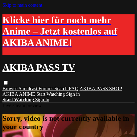
Skip to main content
Klicke hier für noch mehr
Anime – Jetzt kostenlos auf
AKIBA ANIME!
AKIBA PASS TV
Browse
Simulcast
Forums
Search
FAQ
AKIBA PASS SHOP
AKIBA ANIME
Start Watching
Sign in
Start Watching
Sign In
Live stream preview
Sorry, video is not currently available in
your country