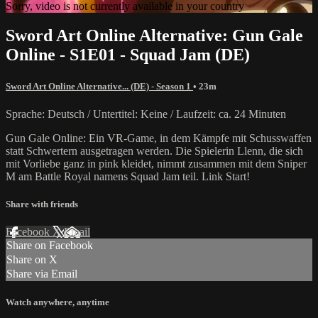
Sorry, video is not currently available in your country
Sword Art Online Alternative: Gun Gale
Online - S1E01 - Squad Jam (DE)
Sword Art Online Alternative... (DE) - Season 1
• 23m
Sprache: Deutsch / Untertitel: Keine / Laufzeit: ca. 24 Minuten
Gun Gale Online: Ein VR-Game, in dem Kämpfe mit Schusswaffen
statt Schwertern ausgetragen werden. Die Spielerin Llenn, die sich
mit Vorliebe ganz in pink kleidet, nimmt zusammen mit dem Sniper
M am Battle Royal namens Squad Jam teil. Link Start!
Share with friends
Facebook
X
Email
Share on Facebook
Share on X
Share via Email
Watch anywhere, anytime