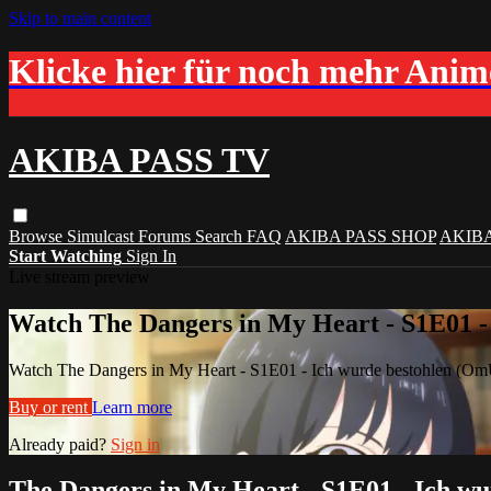
Skip to main content
Klicke hier für noch mehr Ani
AKIBA PASS TV
Browse
Simulcast
Forums
Search
FAQ
AKIBA PASS SHOP
AKIB
Start Watching
Sign In
Live stream preview
Watch The Dangers in My Heart - S1E01 -
Watch The Dangers in My Heart - S1E01 - Ich wurde bestohlen (O
Buy or rent
Learn more
Already paid?
Sign in
The Dangers in My Heart - S1E01 - Ich w