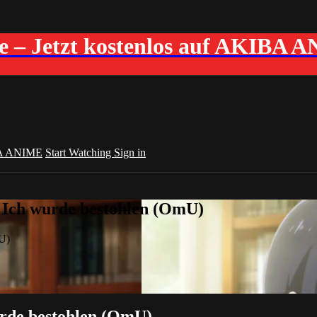
me – Jetzt kostenlos auf AKIBA 
A ANIME
Start Watching
Sign in
 Ich wurde bestohlen (OmU)
mU)
urde bestohlen (OmU)