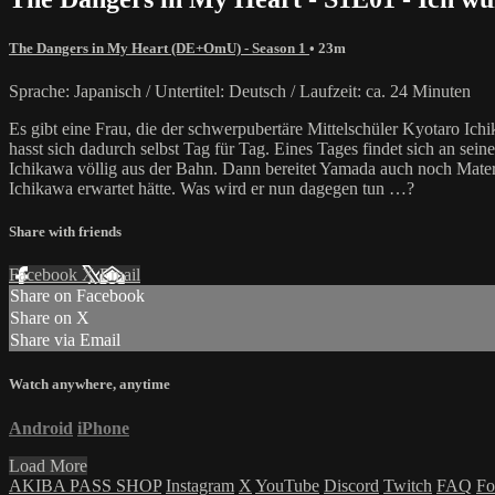
The Dangers in My Heart (DE+OmU) - Season 1
• 23m
Sprache: Japanisch / Untertitel: Deutsch / Laufzeit: ca. 24 Minuten
Es gibt eine Frau, die der schwerpubertäre Mittelschüler Kyotaro Ic
hasst sich dadurch selbst Tag für Tag. Eines Tages findet sich an sei
Ichikawa völlig aus der Bahn. Dann bereitet Yamada auch noch Materia
Ichikawa erwartet hätte. Was wird er nun dagegen tun …?
Share with friends
Facebook
X
Email
Share on Facebook
Share on X
Share via Email
Watch anywhere, anytime
Android
iPhone
Load More
AKIBA PASS SHOP
Instagram
X
YouTube
Discord
Twitch
FAQ
Fo