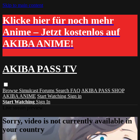
Skip to main content
Klicke hier für noch mehr
Anime – Jetzt kostenlos auf
AKIBA ANIME!
AKIBA PASS TV
Browse
Simulcast
Forums
Search
FAQ
AKIBA PASS SHOP
AKIBA ANIME
Start Watching
Sign in
Start Watching
Sign In
Live stream preview
Sorry, video is not currently available in
your country