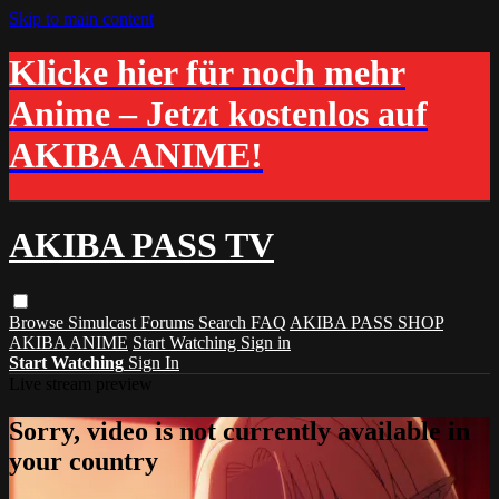
Skip to main content
Klicke hier für noch mehr
Anime – Jetzt kostenlos auf
AKIBA ANIME!
AKIBA PASS TV
Browse
Simulcast
Forums
Search
FAQ
AKIBA PASS SHOP
AKIBA ANIME
Start Watching
Sign in
Start Watching
Sign In
Live stream preview
Sorry, video is not currently available in
your country