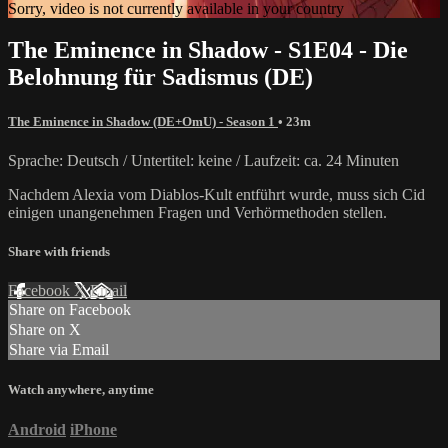
Sorry, video is not currently available in your country
The Eminence in Shadow - S1E04 - Die
Belohnung für Sadismus (DE)
The Eminence in Shadow (DE+OmU) - Season 1
• 23m
Sprache: Deutsch / Untertitel: keine / Laufzeit: ca. 24 Minuten
Nachdem Alexia vom Diablos-Kult entführt wurde, muss sich Cid
einigen unangenehmen Fragen und Verhörmethoden stellen.
Share with friends
Facebook
X
Email
Share on Facebook
Share on X
Share via Email
Watch anywhere, anytime
Android
iPhone