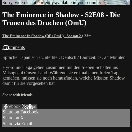
Sorry, video is not currently available in your country
The Eminence in Shadow - S2E08 - Die
Tränen des Drachen (OmU)
The Eminence in Shadow (DE+OmU) - Season 2
• 23m
2 comments
Sprache: Japanisch / Untertitel: Deutsch / Laufzeit: ca. 24 Minuten
Hyoro und Jaga gehen zusammen mit den Sieben Schatten ins
Mitsugoshi Onsen Land. Während sie erstmal einen freien Tag
genießen, müssen sie noch herausfinden, welche Mission Shadow
damit für sie vorgesehen hat.
Share with friends
Facebook
X
Email
Share on Facebook
Share on X
Share via Email