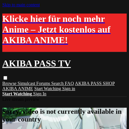
Skip to main content
Klicke hier für noch mehr
Anime – Jetzt kostenlos auf
AKIBA ANIME!
AKIBA PASS TV
Browse
Simulcast
Forums
Search
FAQ
AKIBA PASS SHOP
AKIBA ANIME
Start Watching
Sign in
Start Watching
Sign In
Live stream preview
Sorry, video is not currently available in
your country