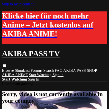
Skip to main content
Klicke hier für noch mehr
Anime – Jetzt kostenlos auf
AKIBA ANIME!
AKIBA PASS TV
Browse
Simulcast
Forums
Search
FAQ
AKIBA PASS SHOP
AKIBA ANIME
Start Watching
Sign in
Start Watching
Sign In
Live stream preview
Sorry, video is not currently available in
your country