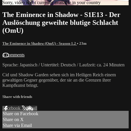
Sorry, video is not currently available in your country
The Eminence in Shadow - S1E13 - Der
Auslöschung geweihte blutige Schlacht
(OmU)
The Eminence in Shadow (OmU) - Season 1.2
• 23m
4 comments
Sprache: Japanisch / Untertitel: Deutsch / Laufzeit: ca. 24 Minuten
Cid und Shadow Garden sehen sich im Heiligen Reich einem
gewaltigen Gegner gegenüber, der sie an die Grenzen ihrer
Kampfkunst bringt.
Share with friends
Facebook
X
Email
Share on Facebook
Share on X
Share via Email