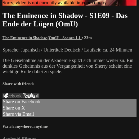
Sorry, video is not currently available in your country
The Eminence in Shadow - S1E09 - Das
Ende der Lügen (OmU)
The Eminence in Shadow (OmU) - Season 1.1
• 23m
Sprache: Japanisch / Untertitel: Deutsch / Laufzeit: ca. 24 Minuten
Die Geiselnahme an der Akademie spitzt sich immer weiter zu. Ein
dunkles Geheimnis aus der Vergangenheit von Sherry scheint eine
wichtige Rolle dabei zu spiele.
Share with friends
Facebook
X
Email
Share on Facebook
Share on X
Share via Email
Watch anywhere, anytime
Android
iPhone