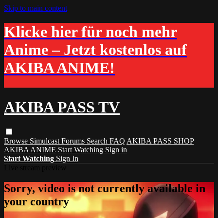
Skip to main content
Klicke hier für noch mehr
Anime – Jetzt kostenlos auf
AKIBA ANIME!
AKIBA PASS TV
Browse
Simulcast
Forums
Search
FAQ
AKIBA PASS SHOP
AKIBA ANIME
Start Watching
Sign in
Start Watching
Sign In
Live stream preview
Sorry, video is not currently available in
your country