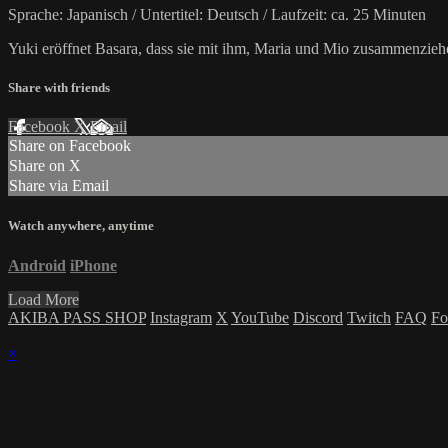
Sprache: Japanisch / Untertitel: Deutsch / Laufzeit: ca. 25 Minuten
Yuki eröffnet Basara, dass sie mit ihm, Maria und Mio zusammenzieh
Share with friends
Facebook
X
Email
Share on Facebook
Share on X
Share via Email
Watch anywhere, anytime
Android
iPhone
Load More
AKIBA PASS SHOP
Instagram
X
YouTube
Discord
Twitch
FAQ
Fo
×