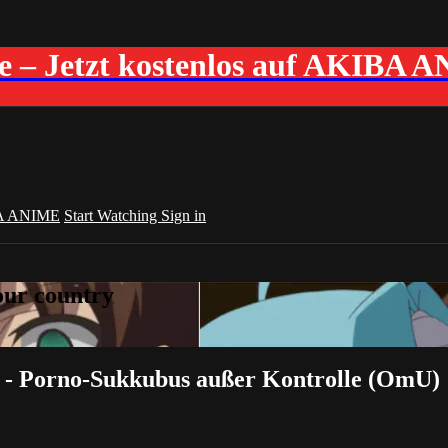
me – Jetzt kostenlos auf AKIBA 
A ANIME
Start Watching
Sign in
your country
8 - Porno-Sukkubus außer Kontrolle (OmU)