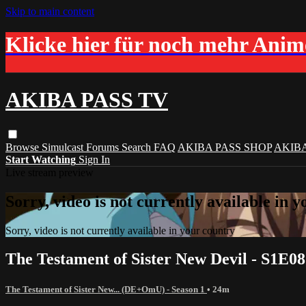
Skip to main content
Klicke hier für noch mehr Ani
AKIBA PASS TV
Browse
Simulcast
Forums
Search
FAQ
AKIBA PASS SHOP
AKIB
Start Watching
Sign In
Live stream preview
Sorry, video is not currently available in 
Sorry, video is not currently available in your country
The Testament of Sister New Devil - S1E0
The Testament of Sister New... (DE+OmU) - Season 1
• 24m