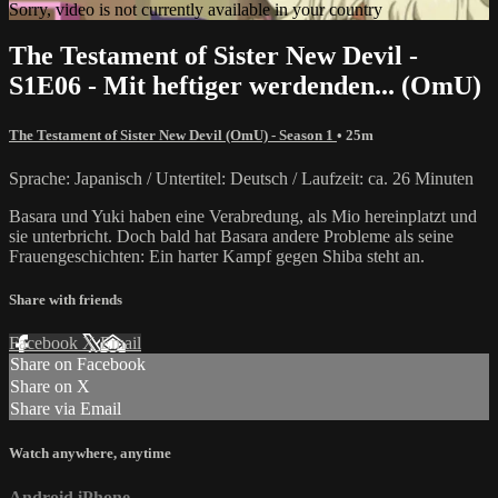
Sorry, video is not currently available in your country
The Testament of Sister New Devil -
S1E06 - Mit heftiger werdenden... (OmU)
The Testament of Sister New Devil (OmU) - Season 1
• 25m
Sprache: Japanisch / Untertitel: Deutsch / Laufzeit: ca. 26 Minuten
Basara und Yuki haben eine Verabredung, als Mio hereinplatzt und
sie unterbricht. Doch bald hat Basara andere Probleme als seine
Frauengeschichten: Ein harter Kampf gegen Shiba steht an.
Share with friends
Facebook
X
Email
Share on Facebook
Share on X
Share via Email
Watch anywhere, anytime
Android
iPhone