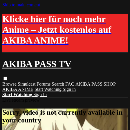
Skip to main content
Klicke hier für noch mehr
Anime – Jetzt kostenlos auf
AKIBA ANIME!
AKIBA PASS TV
Browse
Simulcast
Forums
Search
FAQ
AKIBA PASS SHOP
AKIBA ANIME
Start Watching
Sign in
Start Watching
Sign In
Live stream preview
Sorry, video is not currently available in
your country