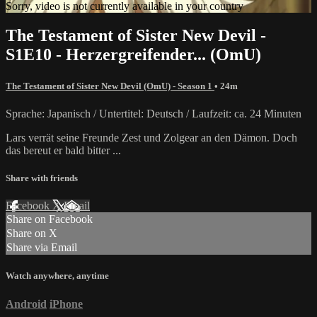
Sorry, video is not currently available in your country
The Testament of Sister New Devil -
S1E10 - Herzergreifender... (OmU)
The Testament of Sister New Devil (OmU) - Season 1
• 24m
Sprache: Japanisch / Untertitel: Deutsch / Laufzeit: ca. 24 Minuten
Lars verrät seine Freunde Zest und Zolgear an den Dämon. Doch
das bereut er bald bitter ...
Share with friends
Facebook
X
Email
Share on Facebook
Share on X
Share via Email
Watch anywhere, anytime
Android
iPhone