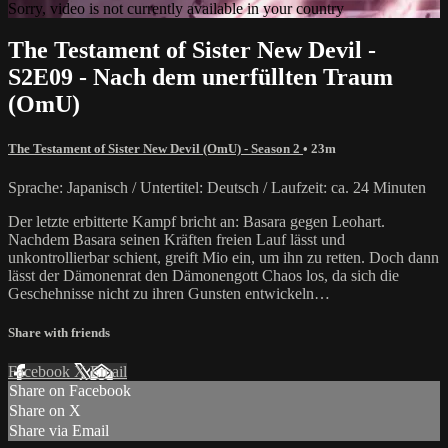
Sorry, video is not currently available in your country
The Testament of Sister New Devil -
S2E09 - Nach dem unerfüllten Traum
(OmU)
The Testament of Sister New Devil (OmU) - Season 2
• 23m
Sprache: Japanisch / Untertitel: Deutsch / Laufzeit: ca. 24 Minuten
Der letzte erbitterte Kampf bricht an: Basara gegen Leohart.
Nachdem Basara seinen Kräften freien Lauf lässt und
unkontrollierbar schient, greift Mio ein, um ihn zu retten. Doch dann
lässt der Dämonenrat den Dämonengott Chaos los, da sich die
Geschehnisse nicht zu ihren Gunsten entwickeln…
Share with friends
Facebook
X
Email
Share on Facebook
Share on X
Share via Email