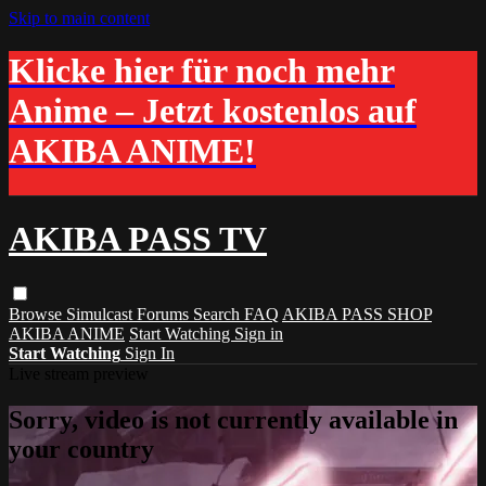
Skip to main content
Klicke hier für noch mehr
Anime – Jetzt kostenlos auf
AKIBA ANIME!
AKIBA PASS TV
Browse
Simulcast
Forums
Search
FAQ
AKIBA PASS SHOP
AKIBA ANIME
Start Watching
Sign in
Start Watching
Sign In
Live stream preview
Sorry, video is not currently available in
your country