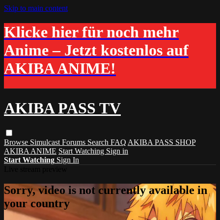
Skip to main content
Klicke hier für noch mehr
Anime – Jetzt kostenlos auf
AKIBA ANIME!
AKIBA PASS TV
Browse
Simulcast
Forums
Search
FAQ
AKIBA PASS SHOP
AKIBA ANIME
Start Watching
Sign in
Start Watching
Sign In
Live stream preview
Sorry, video is not currently available in
your country