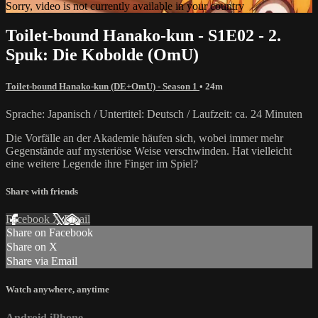
Sorry, video is not currently available in your country
Toilet-bound Hanako-kun - S1E02 - 2.
Spuk: Die Kobolde (OmU)
Toilet-bound Hanako-kun (DE+OmU) - Season 1
• 24m
Sprache: Japanisch / Untertitel: Deutsch / Laufzeit: ca. 24 Minuten
Die Vorfälle an der Akademie häufen sich, wobei immer mehr
Gegenstände auf mysteriöse Weise verschwinden. Hat vielleicht
eine weitere Legende ihre Finger im Spiel?
Share with friends
Facebook
X
Email
Share on Facebook
Share on X
Share via Email
Watch anywhere, anytime
Android
iPhone