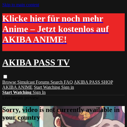
Skip to main content
Klicke hier für noch mehr
Anime – Jetzt kostenlos auf
AKIBA ANIME!
AKIBA PASS TV
Browse
Simulcast
Forums
Search
FAQ
AKIBA PASS SHOP
AKIBA ANIME
Start Watching
Sign in
Start Watching
Sign In
Live stream preview
Sorry, video is not currently available in
your country