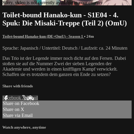
Sorry, video is not currently available in your country
Toilet-bound Hanako-kun - S1E04 - 4.
Spuk: Die Misaki-Treppe (Teil 2) (OmU)
Toilet-bound Hanako-kun (DE+OmU) - Season 1
• 24m
Sprache: Japanisch / Untertitel: Deutsch / Laufzeit: ca. 24 Minuten
Das Trio ist der Legende immer noch dicht auf den Fersen. Dabei
stoßen sie auf die Nummer Zwei der sieben Legenden der
Akademie und werden in einen kniffligen Kampf verwickelt.
Schaffen sie es trotzdem dem ganzen ein Ende zu setzen?
Share with friends
Facebook
X
Email
Share on Facebook
Share on X
Share via Email
Watch anywhere, anytime