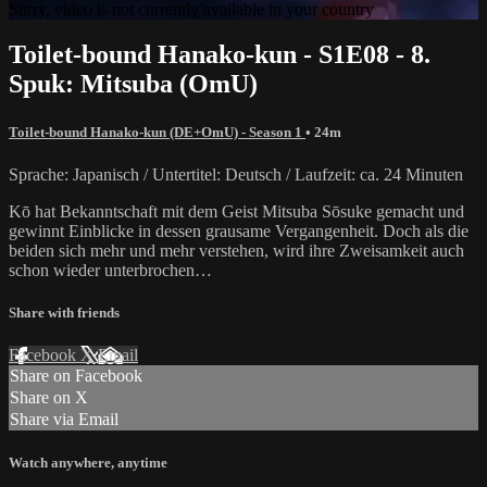
Sorry, video is not currently available in your country
Toilet-bound Hanako-kun - S1E08 - 8.
Spuk: Mitsuba (OmU)
Toilet-bound Hanako-kun (DE+OmU) - Season 1
• 24m
Sprache: Japanisch / Untertitel: Deutsch / Laufzeit: ca. 24 Minuten
Kō hat Bekanntschaft mit dem Geist Mitsuba Sōsuke gemacht und
gewinnt Einblicke in dessen grausame Vergangenheit. Doch als die
beiden sich mehr und mehr verstehen, wird ihre Zweisamkeit auch
schon wieder unterbrochen…
Share with friends
Facebook
X
Email
Share on Facebook
Share on X
Share via Email
Watch anywhere, anytime