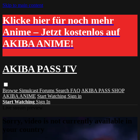
Skip to main content
Klicke hier für noch mehr
Anime – Jetzt kostenlos auf
AKIBA ANIME!
AKIBA PASS TV
Browse
Simulcast
Forums
Search
FAQ
AKIBA PASS SHOP
AKIBA ANIME
Start Watching
Sign in
Start Watching
Sign In
Live stream preview
Sorry, video is not currently available in
your country