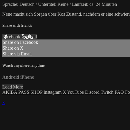
Sprache: Deutsch / Untertitel: Keine / Laufzeit: ca. 24 Minuten
Nene macht sich Sorgen über Kōs Zustand, nachdem er eine schwierig
Share with friends
Facebook
X
Email
Share on Facebook
Share on X
Share via Email
Watch anywhere, anytime
Android
iPhone
Load More
AKIBA PASS SHOP
Instagram
X
YouTube
Discord
Twitch
FAQ
Fo
×