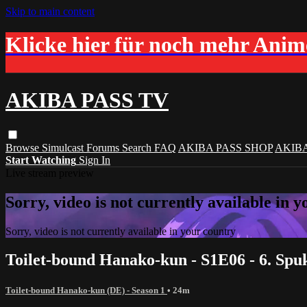
Skip to main content
Klicke hier für noch mehr Ani
AKIBA PASS TV
Browse
Simulcast
Forums
Search
FAQ
AKIBA PASS SHOP
AKIB
Start Watching
Sign In
Live stream preview
Sorry, video is not currently available in 
Sorry, video is not currently available in your country
Toilet-bound Hanako-kun - S1E06 - 6. Spu
Toilet-bound Hanako-kun (DE) - Season 1
• 24m