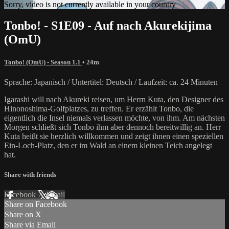
Sorry, video is not currently available in your country
Tonbo! - S1E09 - Auf nach Akurekijima
(OmU)
Tonbo! (OmU) - Season 1.1
• 24m
Sprache: Japanisch / Untertitel: Deutsch / Laufzeit: ca. 24 Minuten
Igarashi will nach Akureki reisen, um Herrn Kuta, den Designer des
Hinonoshima-Golfplatzes, zu treffen. Er erzählt Tonbo, die
eigentlich die Insel niemals verlassen möchte, von ihm. Am nächsten
Morgen schließt sich Tonbo ihm aber dennoch bereitwillig an. Herr
Kuta heißt sie herzlich willkommen und zeigt ihnen einen speziellen
Ein-Loch-Platz, den er im Wald an einem kleinen Teich angelegt
hat.
Share with friends
Facebook
X
Email
Share on Facebook
Share on X
Share via Email