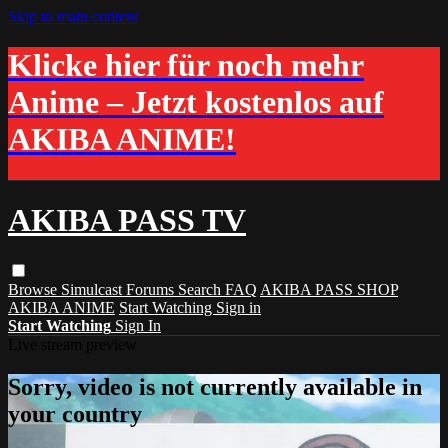
Skip to main content
Klicke hier für noch mehr
Anime – Jetzt kostenlos auf
AKIBA ANIME!
AKIBA PASS TV
Browse
Simulcast
Forums
Search
FAQ
AKIBA PASS SHOP
AKIBA ANIME
Start Watching
Sign in
Start Watching
Sign In
Live stream preview
Sorry, video is not currently available in
your country