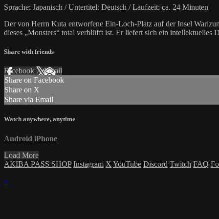
Sprache: Japanisch / Untertitel: Deutsch / Laufzeit: ca. 24 Minuten
Der von Herrn Kuta entworfene Ein-Loch-Platz auf der Insel Warizuma
dieses „Monsters“ total verblüfft ist. Er liefert sich ein intellektue
Share with friends
Facebook
X
Email
Share on Facebook
Share on X
Share via Email
Watch anywhere, anytime
Android
iPhone
Load More
AKIBA PASS SHOP
Instagram
X
YouTube
Discord
Twitch
FAQ
Fo
×