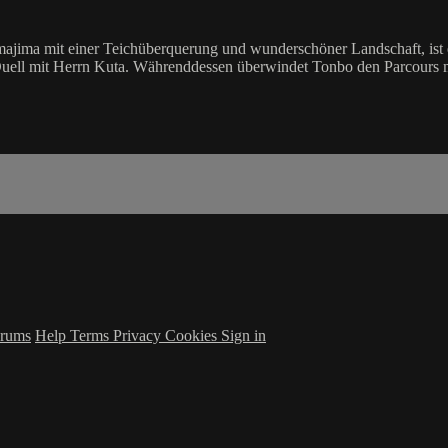
jima mit einer Teichüberquerung und wunderschöner Landschaft, ist ei
lles Duell mit Herrn Kuta. Währenddessen überwindet Tonbo den Parcours 
rums
Help
Terms
Privacy
Cookies
Sign in