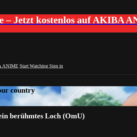
me – Jetzt kostenlos auf AKIBA 
A ANIME
Start Watching
Sign in
your country
r ein berühmtes Loch (OmU)