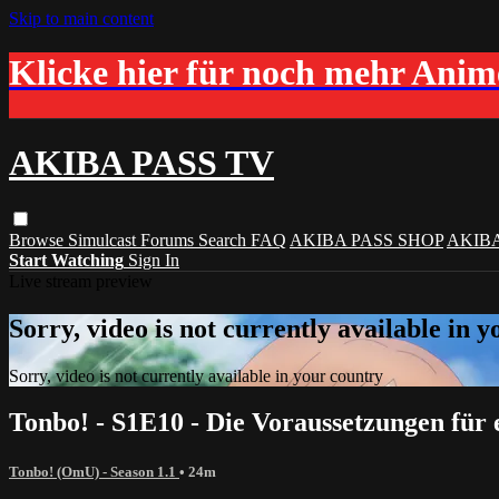
Skip to main content
Klicke hier für noch mehr Ani
AKIBA PASS TV
Browse
Simulcast
Forums
Search
FAQ
AKIBA PASS SHOP
AKIB
Start Watching
Sign In
Live stream preview
Sorry, video is not currently available in 
Sorry, video is not currently available in your country
Tonbo! - S1E10 - Die Voraussetzungen fü
Tonbo! (OmU) - Season 1.1
• 24m