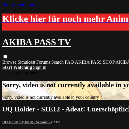
Skip to main content
Klicke hier für noch mehr Ani
AKIBA PASS TV
Browse
Simulcast
Forums
Search
FAQ
AKIBA PASS SHOP
AKIB
Start Watching
Sign In
Live stream preview
Sorry, video is not currently available in 
Sorry, video is not currently available in your country
UQ Holder - S1E12 - Adeat! Unerschöpfli
UQ Holder! (OmU) - Season 1
• 23m