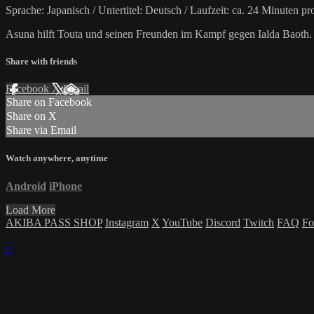
Sprache: Japanisch / Untertitel: Deutsch / Laufzeit: ca. 24 Minuten p
Asuna hilft Touta und seinen Freunden im Kampf gegen Ialda Baoth. D
Share with friends
Facebook
X
Email
Share on Facebook
Share on X
Share via Email
Watch anywhere, anytime
Android
iPhone
Load More
AKIBA PASS SHOP
Instagram
X
YouTube
Discord
Twitch
FAQ
Fo
×