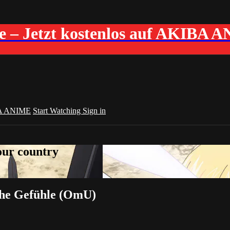
me – Jetzt kostenlos auf AKIBA 
A ANIME
Start Watching
Sign in
your country
che Gefühle (OmU)