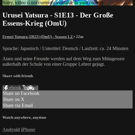
Sorry, video is not currently available in your country
Urusei Yatsura - S1E13 - Der Große
Essens-Krieg (OmU)
Urusei Yatsura (2022) (OmU) - Season 1.2
• 22m
Sprache: Japanisch / Untertitel: Deutsch / Laufzeit: ca. 24 Minuten
Ataru und seine Freunde werden auf dem Weg zum Mittagessen
außerhalb der Schule von einer Gruppe Lehrer gejagt.
Share with friends
Facebook
X
Email
Share on Facebook
Share on X
Share via Email
Watch anywhere, anytime
Android
iPhone