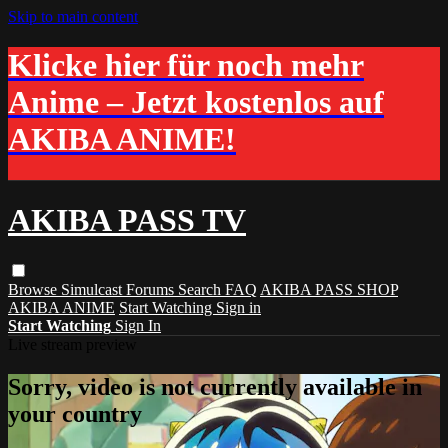
Skip to main content
Klicke hier für noch mehr
Anime – Jetzt kostenlos auf
AKIBA ANIME!
AKIBA PASS TV
Browse
Simulcast
Forums
Search
FAQ
AKIBA PASS SHOP
AKIBA ANIME
Start Watching
Sign in
Start Watching
Sign In
Live stream preview
Sorry, video is not currently available in
your country