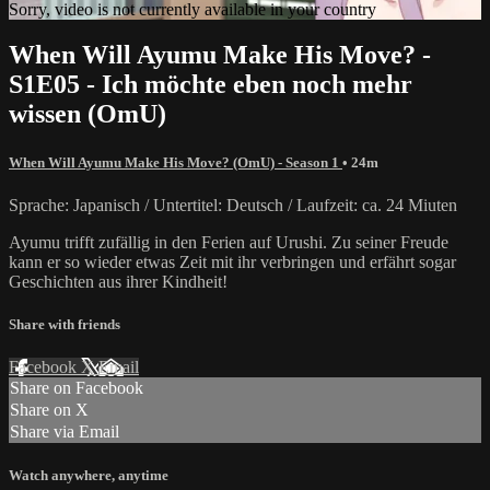
Sorry, video is not currently available in your country
When Will Ayumu Make His Move? -
S1E05 - Ich möchte eben noch mehr
wissen (OmU)
When Will Ayumu Make His Move? (OmU) - Season 1
• 24m
Sprache: Japanisch / Untertitel: Deutsch / Laufzeit: ca. 24 Miuten
Ayumu trifft zufällig in den Ferien auf Urushi. Zu seiner Freude
kann er so wieder etwas Zeit mit ihr verbringen und erfährt sogar
Geschichten aus ihrer Kindheit!
Share with friends
Facebook
X
Email
Share on Facebook
Share on X
Share via Email
Watch anywhere, anytime