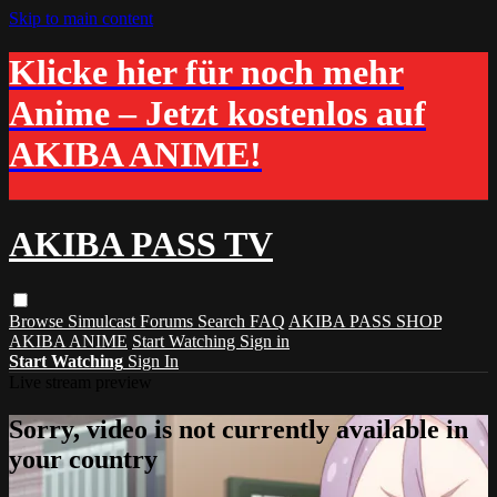
Skip to main content
Klicke hier für noch mehr
Anime – Jetzt kostenlos auf
AKIBA ANIME!
AKIBA PASS TV
Browse
Simulcast
Forums
Search
FAQ
AKIBA PASS SHOP
AKIBA ANIME
Start Watching
Sign in
Start Watching
Sign In
Live stream preview
Sorry, video is not currently available in
your country