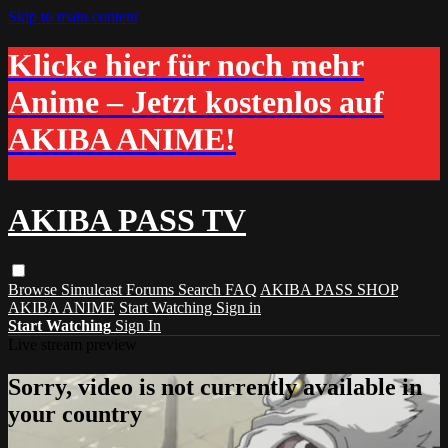
Skip to main content
Klicke hier für noch mehr
Anime – Jetzt kostenlos auf
AKIBA ANIME!
AKIBA PASS TV
Browse
Simulcast
Forums
Search
FAQ
AKIBA PASS SHOP
AKIBA ANIME
Start Watching
Sign in
Start Watching
Sign In
Live stream preview
Sorry, video is not currently available in
your country