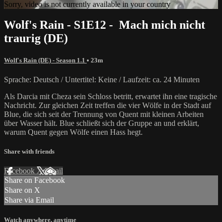
Sorry, video is not currently available in your country
Wolf's Rain - S1E12 - Mach mich nicht
traurig (DE)
Wolf's Rain (DE) - Season 1.1
• 23m
Sprache: Deutsch / Untertitel: Keine / Laufzeit: ca. 24 Minuten
Als Darcia mit Cheza sein Schloss betritt, erwartet ihn eine tragische
Nachricht. Zur gleichen Zeit treffen die vier Wölfe in der Stadt auf
Blue, die sich seit der Trennung von Quent mit kleinen Arbeiten
über Wasser hält. Blue schließt sich der Gruppe an und erklärt,
warum Quent gegen Wölfe einen Hass hegt.
Share with friends
Facebook
X
Email
Share on Facebook
Share on X
Share via Email
Watch anywhere, anytime