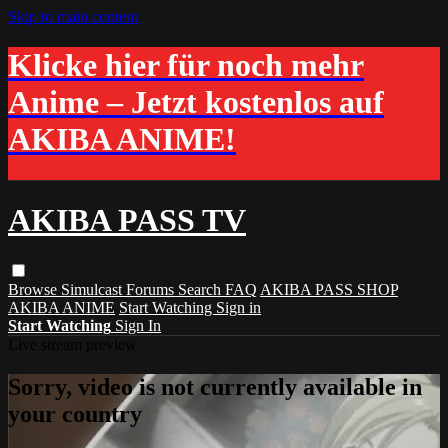
Skip to main content
Klicke hier für noch mehr
Anime – Jetzt kostenlos auf
AKIBA ANIME!
AKIBA PASS TV
Browse
Simulcast
Forums
Search
FAQ
AKIBA PASS SHOP
AKIBA ANIME
Start Watching
Sign in
Start Watching
Sign In
Live stream preview
Sorry, video is not currently available in
your country