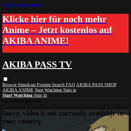
Skip to main content
Klicke hier für noch mehr
Anime – Jetzt kostenlos auf
AKIBA ANIME!
AKIBA PASS TV
Browse
Simulcast
Forums
Search
FAQ
AKIBA PASS SHOP
AKIBA ANIME
Start Watching
Sign in
Start Watching
Sign In
Live stream preview
Sorry, video is not currently available in
your country