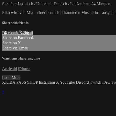
Sprache: Japanisch / Untertitel: Deutsch / Laufzeit: ca. 24 Minuten
Eiko wird von Mia – einer deutlich bekannteren Musikerin – ausgen
Share with friends
Facebook
X
Email
Share on Facebook
Share on X
Share via Email
Watch anywhere, anytime
Android
iPhone
Load More
AKIBA PASS SHOP
Instagram
X
YouTube
Discord
Twitch
FAQ
Fo
×