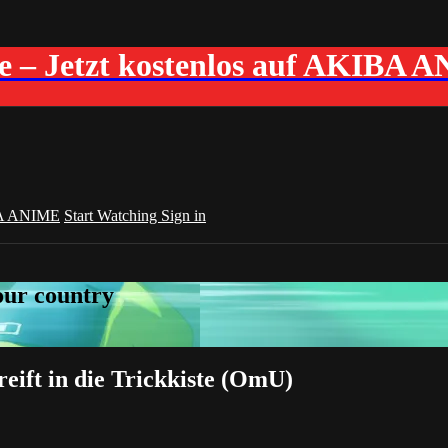
me – Jetzt kostenlos auf AKIBA 
A ANIME
Start Watching
Sign in
your country
ift in die Trickkiste (OmU)