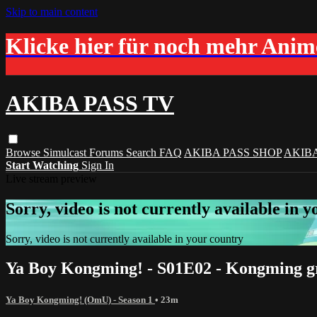
Skip to main content
Klicke hier für noch mehr Ani
AKIBA PASS TV
Browse
Simulcast
Forums
Search
FAQ
AKIBA PASS SHOP
AKIB
Start Watching
Sign In
Live stream preview
Sorry, video is not currently available in 
Sorry, video is not currently available in your country
Ya Boy Kongming! - S01E02 - Kongming gre
Ya Boy Kongming! (OmU) - Season 1
• 23m