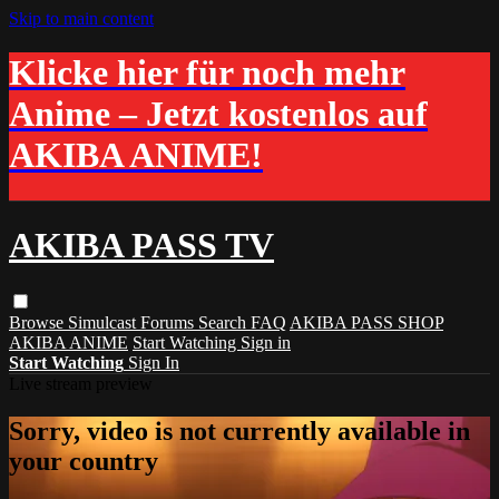
Skip to main content
Klicke hier für noch mehr
Anime – Jetzt kostenlos auf
AKIBA ANIME!
AKIBA PASS TV
Browse
Simulcast
Forums
Search
FAQ
AKIBA PASS SHOP
AKIBA ANIME
Start Watching
Sign in
Start Watching
Sign In
Live stream preview
Sorry, video is not currently available in
your country