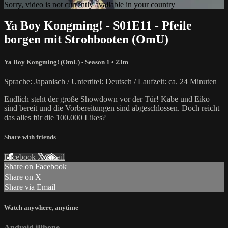
Sorry, video is not currently available in your country
Ya Boy Kongming! - S01E11 - Pfeile
borgen mit Strohbooten (OmU)
Ya Boy Kongming! (OmU) - Season 1
• 23m
Sprache: Japanisch / Untertitel: Deutsch / Laufzeit: ca. 24 Minuten
Endlich steht der große Showdown vor der Tür! Kabe und Eiko
sind bereit und die Vorbereitungen sind abgeschlossen. Doch reicht
das alles für die 100.000 Likes?
Share with friends
Facebook
X
Email
Share on Facebook
Share on X
Share via Email
Watch anywhere, anytime
Android
iPhone