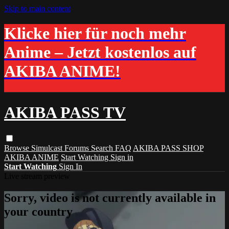
Skip to main content
Klicke hier für noch mehr
Anime – Jetzt kostenlos auf
AKIBA ANIME!
AKIBA PASS TV
Browse
Simulcast
Forums
Search
FAQ
AKIBA PASS SHOP
AKIBA ANIME
Start Watching
Sign in
Start Watching
Sign In
Live stream preview
Sorry, video is not currently available in
your country