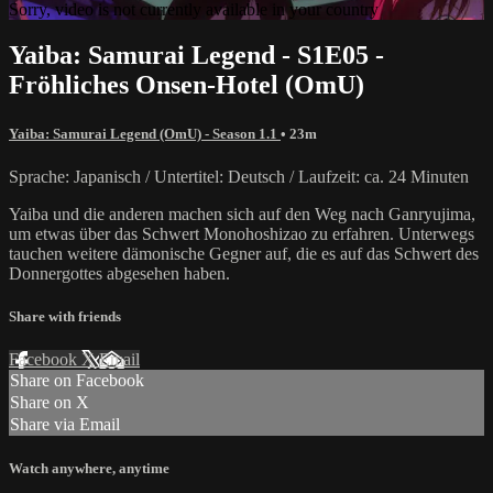
Sorry, video is not currently available in your country
Yaiba: Samurai Legend - S1E05 -
Fröhliches Onsen-Hotel (OmU)
Yaiba: Samurai Legend (OmU) - Season 1.1
• 23m
Sprache: Japanisch / Untertitel: Deutsch / Laufzeit: ca. 24 Minuten
Yaiba und die anderen machen sich auf den Weg nach Ganryujima,
um etwas über das Schwert Monohoshizao zu erfahren. Unterwegs
tauchen weitere dämonische Gegner auf, die es auf das Schwert des
Donnergottes abgesehen haben.
Share with friends
Facebook
X
Email
Share on Facebook
Share on X
Share via Email
Watch anywhere, anytime