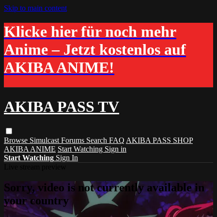
Skip to main content
Klicke hier für noch mehr
Anime – Jetzt kostenlos auf
AKIBA ANIME!
AKIBA PASS TV
Browse
Simulcast
Forums
Search
FAQ
AKIBA PASS SHOP
AKIBA ANIME
Start Watching
Sign in
Start Watching
Sign In
Live stream preview
Sorry, video is not currently available in
your country