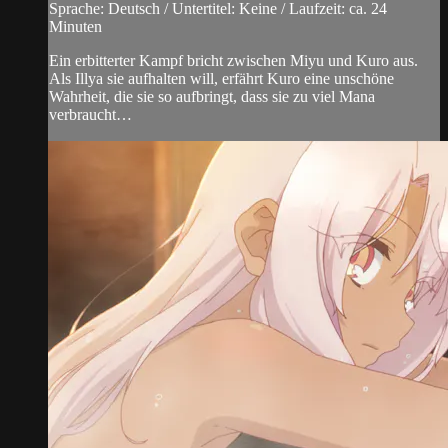
Sprache: Deutsch / Untertitel: Keine / Laufzeit: ca. 24
Minuten
Ein erbitterter Kampf bricht zwischen Miyu und Kuro aus.
Als Illya sie aufhalten will, erfährt Kuro eine unschöne
Wahrheit, die sie so aufbringt, dass sie zu viel Mana
verbraucht…