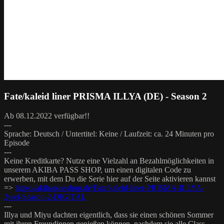
Fate/kaleid liner PRISMA ILLYA (DE) - Season 2
Ab 08.12.2022 verfügbar!!
---
Sprache: Deutsch / Untertitel: Keine / Laufzeit: ca. 24 Minuten pro
Episode
---
Keine Kreditkarte? Nutze eine Vielzahl an Bezahlmöglichkeiten in
unserem AKIBA PASS SHOP, um einen digitalen Code zu
erwerben, mit dem Du die Serie hier auf der Seite aktivieren kannst
=>
https://akibapassshop.de/Fate/kaleid-liner-PRISMA-ILLYA-
2wei-Season-2-DIGITAL
---
Illya und Miyu dachten eigentlich, dass sie einen schönen Sommer
mit ihren Freundinnen genießen können, nachdem sie alle Class