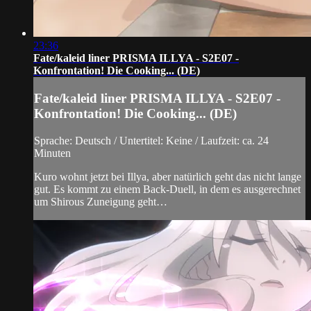
23:36
Fate/kaleid liner PRISMA ILLYA - S2E07 -
Konfrontation! Die Cooking... (DE)
Fate/kaleid liner PRISMA ILLYA - S2E07 -
Konfrontation! Die Cooking... (DE)
Sprache: Deutsch / Untertitel: Keine / Laufzeit: ca. 24
Minuten
Kuro wohnt jetzt bei Illya, aber natürlich geht das nicht lange
gut. Es kommt zu einem Back-Duell, in dem es ausgerechnet
um Shirous Zuneigung geht…