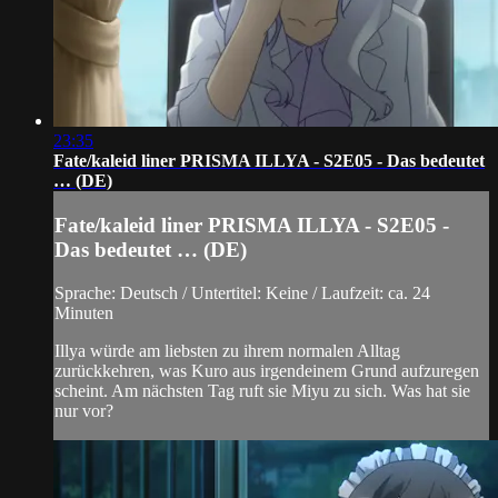
23:35
Fate/kaleid liner PRISMA ILLYA - S2E05 - Das bedeutet
… (DE)
Fate/kaleid liner PRISMA ILLYA - S2E05 -
Das bedeutet … (DE)
Sprache: Deutsch / Untertitel: Keine / Laufzeit: ca. 24
Minuten
Illya würde am liebsten zu ihrem normalen Alltag
zurückkehren, was Kuro aus irgendeinem Grund aufzuregen
scheint. Am nächsten Tag ruft sie Miyu zu sich. Was hat sie
nur vor?