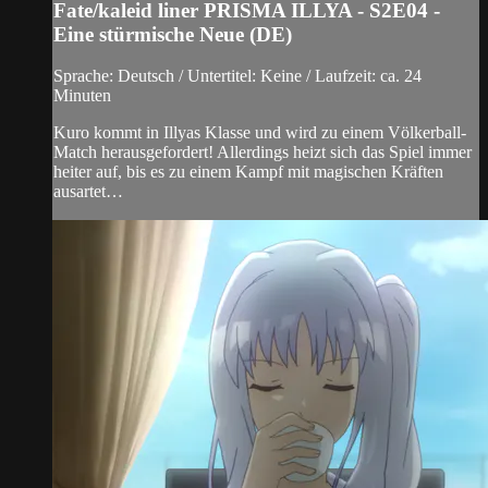
Fate/kaleid liner PRISMA ILLYA - S2E04 -
Eine stürmische Neue (DE)
Sprache: Deutsch / Untertitel: Keine / Laufzeit: ca. 24
Minuten
Kuro kommt in Illyas Klasse und wird zu einem Völkerball-
Match herausgefordert! Allerdings heizt sich das Spiel immer
heiter auf, bis es zu einem Kampf mit magischen Kräften
ausartet…