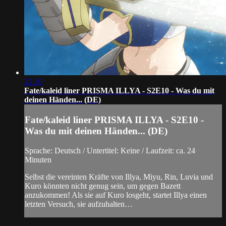
22:30
Fate/kaleid liner PRISMA ILLYA - S2E10 - Was du mit
deinen Händen... (DE)
Fate/kaleid liner PRISMA ILLYA - S2E10 -
Was du mit deinen Händen... (DE)
Sprache: Deutsch / Untertitel: Keine / Laufzeit: ca. 24
Minuten
Selbst die vereinten Kräfte von Illya, Miyu, Rin, Luvia und
Kuro könnten nicht genug sein, um gegen Bazett
anzukommen! Als sie auf Kuro losgeht, startet Illya einen
letzten Versuch, sie aufzuhalten…