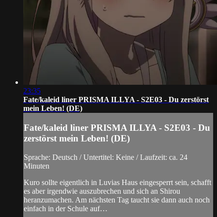
23:35
Fate/kaleid liner PRISMA ILLYA - S2E03 - Du zerstörst
mein Leben! (DE)
Fate/kaleid liner PRISMA ILLYA - S2E03 - Du
zerstörst mein Leben! (DE)
Sprache: Deutsch / Untertitel: Keine / Laufzeit: ca. 24
Minuten
Kuro sollte eigentlich in Luvias Haus eingesperrt sein, schafft
es aber irgendwie auszubrechen und sich an Shirou
heranzumachen. Am nächsten Tag taucht sie dann auch noch
einfach in der Schule auf…