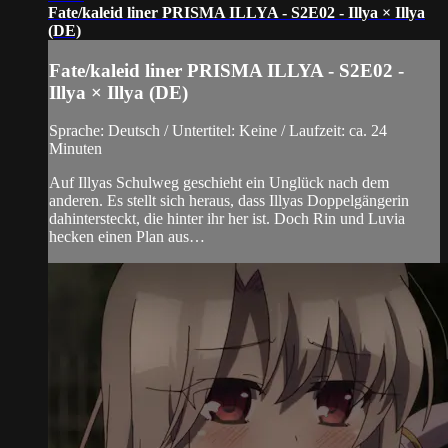
Fate/kaleid liner PRISMA ILLYA - S2E02 - Illya × Illya
(DE)
Fate/kaleid liner PRISMA ILLYA - S2E02 -
Illya × Illya (DE)
Sprache: Deutsch / Untertitel: Keine / Laufzeit: ca. 24
Minuten
Auf Illyas Schulweg geschieht ein Unglück nach dem
anderen. Es stellt sich heraus, dass Illyas Doppelgängerin
dahintersteckt, die hinter ihr her ist. Doch Rin und Luvia
hecken einen Plan aus…