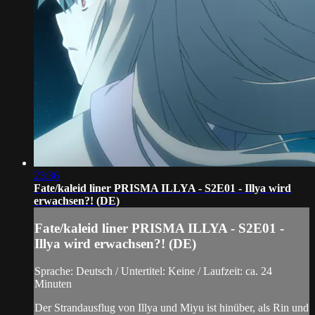
23:36
Fate/kaleid liner PRISMA ILLYA - S2E01 - Illya wird
erwachsen?! (DE)
Fate/kaleid liner PRISMA ILLYA - S2E01 -
Illya wird erwachsen?! (DE)
Sprache: Deutsch / Untertitel: Keine / Laufzeit: ca. 24
Minuten
Der Strandausflug von Illya und Miyu ist hinüber, als Rin und