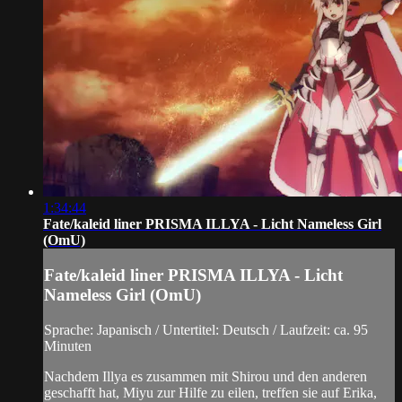
1:34:44
Fate/kaleid liner PRISMA ILLYA - Licht Nameless Girl
(OmU)
Fate/kaleid liner PRISMA ILLYA - Licht
Nameless Girl (OmU)
Sprache: Japanisch / Untertitel: Deutsch / Laufzeit: ca. 95
Minuten
Nachdem Illya es zusammen mit Shirou und den anderen
geschafft hat, Miyu zur Hilfe zu eilen, treffen sie auf Erika,