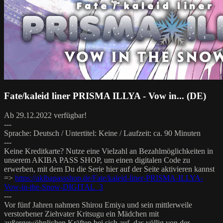
Fate/kaleid liner PRISMA ILLYA - Vow in... (DE)
Ab 29.12.2022 verfügbar!
---
Sprache: Deutsch / Untertitel: Keine / Laufzeit: ca. 90 Minuten
---
Keine Kreditkarte? Nutze eine Vielzahl an Bezahlmöglichkeiten in
unserem AKIBA PASS SHOP, um einen digitalen Code zu
erwerben, mit dem Du die Serie hier auf der Seite aktivieren kannst
=>
https://akibapassshop.de/Fate/kaleid-liner-PRISMA-ILLYA-
Vow-in-the-Snow-DIGITAL_3
---
Vor fünf Jahren nahmen Shirou Emiya und sein mittlerweile
verstorbener Ziehvater Kritsugu ein Mädchen mit
außergewöhnlichen Kräften bei sich auf, das völlig von der