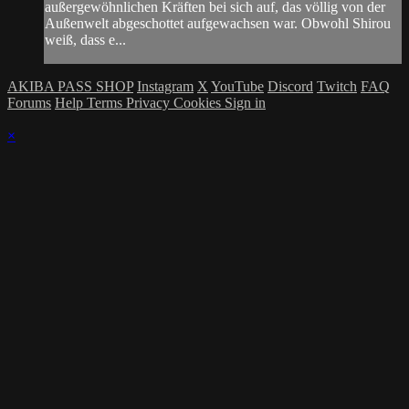
außergewöhnlichen Kräften bei sich auf, das völlig von der
Außenwelt abgeschottet aufgewachsen war. Obwohl Shirou
weiß, dass e...
AKIBA PASS SHOP
Instagram
X
YouTube
Discord
Twitch
FAQ
Forums
Help
Terms
Privacy
Cookies
Sign in
×