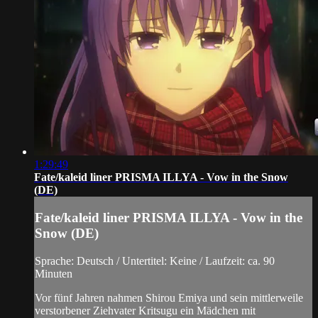
1:29:49
Fate/kaleid liner PRISMA ILLYA - Vow in the Snow
(DE)
Fate/kaleid liner PRISMA ILLYA - Vow in the
Snow (DE)
Sprache: Deutsch / Untertitel: Keine / Laufzeit: ca. 90
Minuten
Vor fünf Jahren nahmen Shirou Emiya und sein mittlerweile
verstorbener Ziehvater Kritsugu ein Mädchen mit