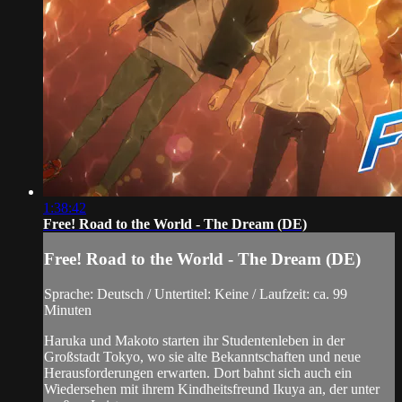
1:38:42
Free! Road to the World - The Dream (DE)
Free! Road to the World - The Dream (DE)
Sprache: Deutsch / Untertitel: Keine / Laufzeit: ca. 99
Minuten
Haruka und Makoto starten ihr Studentenleben in der
Großstadt Tokyo, wo sie alte Bekanntschaften und neue
Herausforderungen erwarten. Dort bahnt sich auch ein
Wiedersehen mit ihrem Kindheitsfreund Ikuya an, der unter