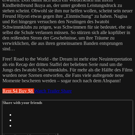
Kindheitsfreund Ikuya an, der unter großem Leistungsdruck zu
stehen scheint. Obwohl sie ihm nur helfen wollen, scheint sein neuer
Freund Hiyori etwas gegen ihre „Einmischung“ zu haben. Nagisa
und Rei hingegen versuchen den Neulingen des Iwatobi
Schwimmklubs zu zeigen, was Schwimmen für sie bedeutet, ehe sie
selbst die Schule verlassen müssen. So stürzen sich alle kopfüber in
den reißenden Strom der Geschehnisse, um ihre Träume zu
verwirklichen, die aus ihren gemeinsamen Banden entsprungen
sind…
Free! Road to the World - the Dream ist mehr eine Neuinterpretation
als ein Recap der dritten Staffel der beliebten Serie rund um die
Jungs des Iwatobi Schwimmklubs. Für mehr als die Hälfte des Films
wurden neue Szenen entworfen, die Fans viele aufregende neue
Momente bescheren werden – sogar noch nach dem Abspann!
Rent $4
Buy $8
Watch Trailer
Share
Share with your friends