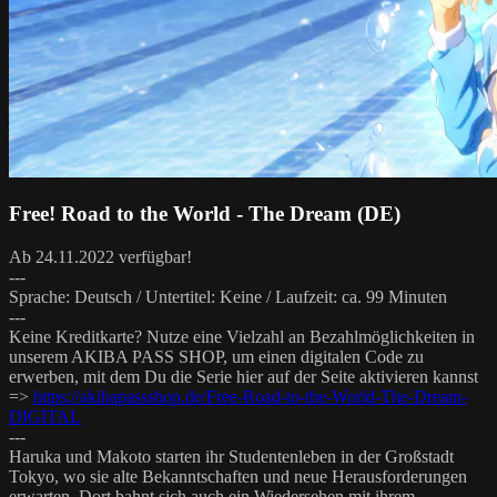
Free! Road to the World - The Dream (DE)
Ab 24.11.2022 verfügbar!
---
Sprache: Deutsch / Untertitel: Keine / Laufzeit: ca. 99 Minuten
---
Keine Kreditkarte? Nutze eine Vielzahl an Bezahlmöglichkeiten in
unserem AKIBA PASS SHOP, um einen digitalen Code zu
erwerben, mit dem Du die Serie hier auf der Seite aktivieren kannst
=>
https://akibapassshop.de/Free-Road-to-the-World-The-Dream-
DIGITAL
---
Haruka und Makoto starten ihr Studentenleben in der Großstadt
Tokyo, wo sie alte Bekanntschaften und neue Herausforderungen
erwarten. Dort bahnt sich auch ein Wiedersehen mit ihrem