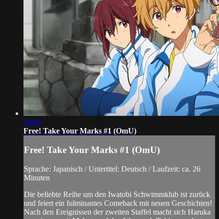
26:04
Free! Take Your Marks #1 (OmU)
Free! Take Your Marks #1 (OmU)
Sprache: Japanisch / Untertitel: Deutsch / Laufzeit: ca. 26
Minuten
Die beliebte Reihe um den Iwatobi Schwimmklub ist zurück
und feiert ein fulminantes Comeback mit neuen Geschichten!
Nach den Ereignissen der zweiten Staffel macht sich Haruka