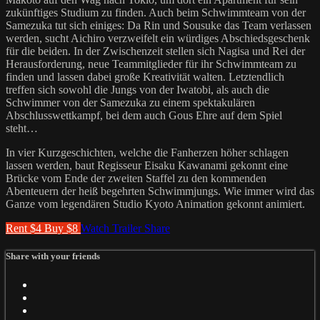
zukünftiges Studium zu finden. Auch beim Schwimmteam von der
Samezuka tut sich einiges: Da Rin und Sousuke das Team verlassen
werden, sucht Aichiro verzweifelt ein würdiges Abschiedsgeschenk
für die beiden. In der Zwischenzeit stellen sich Nagisa und Rei der
Herausforderung, neue Teammitglieder für ihr Schwimmteam zu
finden und lassen dabei große Kreativität walten. Letztendlich
treffen sich sowohl die Jungs von der Iwatobi, als auch die
Schwimmer von der Samezuka zu einem spektakulären
Abschlusswettkampf, bei dem auch Gous Ehre auf dem Spiel
steht…
In vier Kurzgeschichten, welche die Fanherzen höher schlagen
lassen werden, baut Regisseur Eisaku Kawanami gekonnt eine
Brücke vom Ende der zweiten Staffel zu den kommenden
Abenteuern der heiß begehrten Schwimmjungs. Wie immer wird das
Ganze vom legendären Studio Kyoto Animation gekonnt animiert.
Rent $4
Buy $8
Watch Trailer
Share
Share with your friends