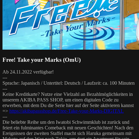
Free! Take your Marks (OmU)
Ab 24.11.2022 verfügbar!
---
Sprache: Japanisch / Untertitel: Deutsch / Laufzeit: ca. 100 Minuten
---
Keine Kreditkarte? Nutze eine Vielzahl an Bezahlmöglichkeiten in
unserem AKIBA PASS SHOP, um einen digitalen Code zu
erwerben, mit dem Du die Serie hier auf der Seite aktivieren kannst
=>
https://akibapassshop.de/Free-Take-your-Marks-DIGITAL
---
Die beliebte Reihe um den Iwatobi Schwimmklub ist zurück und
feiert ein fulminantes Comeback mit neuen Geschichten! Nach den
Ereignissen der zweiten Staffel macht sich Haruka gemeinsam mit
Makoto auf den Wag nach Tokio, um dort ein Apartment für sein