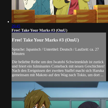
26:45
Free! Take Your Marks #3 (OmU)
Free! Take Your Marks #3 (OmU)
Sprache: Japanisch / Untertitel: Deutsch / Laufzeit: ca. 27
Minuten
Die beliebte Reihe um den Iwatobi Schwimmklub ist zurück
und feiert ein fulminantes Comeback mit neuen Geschichten!
Nach den Ereignissen der zweiten Staffel macht sich Haruka
gemeinsam mit Makoto auf den Wag nach Tokio, um dort ...