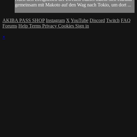
gemeinsam mit Makoto auf den Wag nach Tokio, um dort ...
AKIBA PASS SHOP
Instagram
X
YouTube
Discord
Twitch
FAQ
Forums
Help
Terms
Privacy
Cookies
Sign in
×