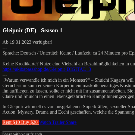
Gleipnir (DE) - Season 1
Ab 19.01.2023 verfügbar!
---
Sprache: Deutsch / Untertitel: Keine / Laufzeit: ca 24 Minuten pro Ep
---
Keine Kreditkarte? Nutze eine Vielzahl an Bezahlmöglichkeiten in 
https://akibapassshop.de/Gleipnir-DIGITAL_3
---
„Warum verwandle ich mich in ein Monster?“ – Shūichi Kagaya will ei
Geruchssinn kann er seinen Körper in ein maskottchenartiges Kostüm 
ihn auffliegen zu lassen, sollte er nicht mit ihr zusammenarbeiten. 
Claire und Shūichi in einen lebensgefährlichen Kampf hineingezogen
In Gleipnir wimmelt es von ausgefallenen Superkräften, sexueller 
Action, Mystery, Drama und Ecchi geschaffen, welche die Spannung bi
Rent $10
Buy $20
Watch Trailer
Share
Share with your friends