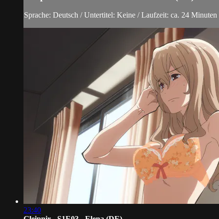
Sprache: Deutsch / Untertitel: Keine / Laufzeit: ca. 24 Minuten
23:40
Gleipnir - S1E03 - Elena (DE)