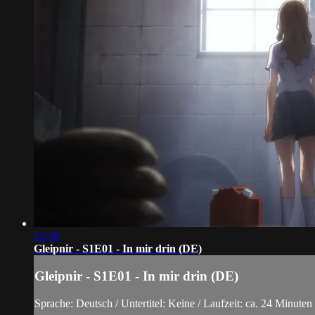
23:40
Gleipnir - S1E01 - In mir drin (DE)
Gleipnir - S1E01 - In mir drin (DE)
Sprache: Deutsch / Untertitel: Keine / Laufzeit: ca. 24 Minuten