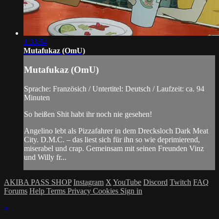
1:33:54
Mutafukaz (OmU)
Mutafukaz (OmU)
Sprache: Französich / Untertitel: Deutsch / Laufzeit: ca. 94
Minuten
So heißen Shit habt ihr noch nie gesehen!
Angelino lebt als Pizzafahrer in dem Drecksloch Dark Meat
City. D.M.C. – das liest sich für ihn so wie deprimierend,
miserabel und crap. Gemeinsam mit seinen Freunden Vinz
und Willy fr...
AKIBA PASS SHOP
Instagram
X
YouTube
Discord
Twitch
FAQ
Forums
Help
Terms
Privacy
Cookies
Sign in
×