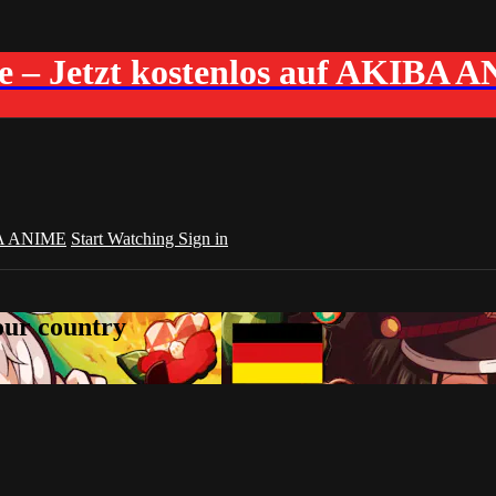
me – Jetzt kostenlos auf AKIBA 
A ANIME
Start Watching
Sign in
your country