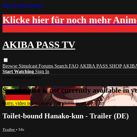
Skip to main content
Klicke hier für noch mehr Ani
AKIBA PASS TV
Browse
Simulcast
Forums
Search
FAQ
AKIBA PASS SHOP
AKIB
Start Watching
Sign In
Live stream preview
Sorry, video is not currently available in 
Sorry, video is not currently available in your country
Toilet-bound Hanako-kun - Trailer (DE)
Trailer
• 54s