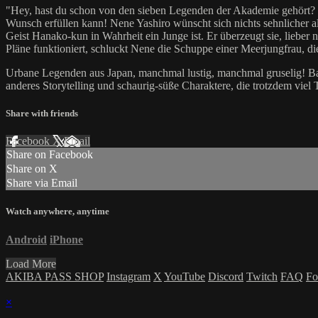
"Hey, hast du schon von den sieben Legenden der Akademie gehört? E
Wunsch erfüllen kann! Nene Yashiro wünscht sich nichts sehnlicher a
Geist Hanako-kun in Wahrheit ein Junge ist. Er überzeugt sie, lieber
Pläne funktioniert, schluckt Nene die Schuppe einer Meerjungfrau, d
Urbane Legenden aus Japan, manchmal lustig, manchmal gruselig! Bas
anderes Storytelling und schaurig-süße Charaktere, die trotzdem viel T
Share with friends
Facebook
X
Email
Share on Facebook
Share on X
Share via Email
Watch anywhere, anytime
Android
iPhone
Load More
AKIBA PASS SHOP
Instagram
X
YouTube
Discord
Twitch
FAQ
Fo
×