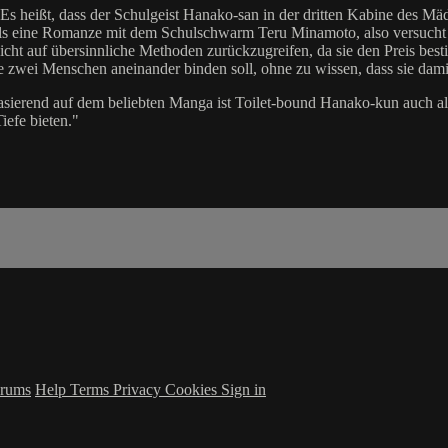
s heißt, dass der Schulgeist Hanako-san in der dritten Kabine des Mäd
ls eine Romanze mit dem Schulschwarm Teru Minamoto, also versucht sie 
 nicht auf übersinnliche Methoden zurückzugreifen, da sie den Preis bes
ie zwei Menschen aneinander binden soll, ohne zu wissen, dass sie dam
ierend auf dem beliebten Manga ist Toilet-bound Hanako-kun auch als
iefe bieten."
rums
Help
Terms
Privacy
Cookies
Sign in