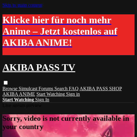
Skip to main content
Klicke hier für noch mehr
Anime – Jetzt kostenlos auf
AKIBA ANIME!
AKIBA PASS TV
Browse
Simulcast
Forums
Search
FAQ
AKIBA PASS SHOP
AKIBA ANIME
Start Watching
Sign in
Start Watching
Sign In
Live stream preview
Sorry, video is not currently available in
your country