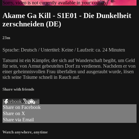
Sorry, video is not currently available in your country
Akame Ga Kill - S1E01 - Die Dunkelheit
zerschneiden (DE)
23m
Sprache: Deutsch / Untertitel: Keine / Laufzeit: ca. 24 Minuten
Tatsumi ist ein Kämpfer, der sich auf Wanderschaft begibt, um Geld
für sein, von Armut gebeuteltes Dorf zu verdienen. Nachdem er von
einer geheimnisvollen Frau überfallen und ausgeraubt wurde, lösen
sich seine Träume schnell in Rauch auf.
Share with friends
Facebook
X
Email
Share on Facebook
Share on X
Share via Email
Watch anywhere, anytime