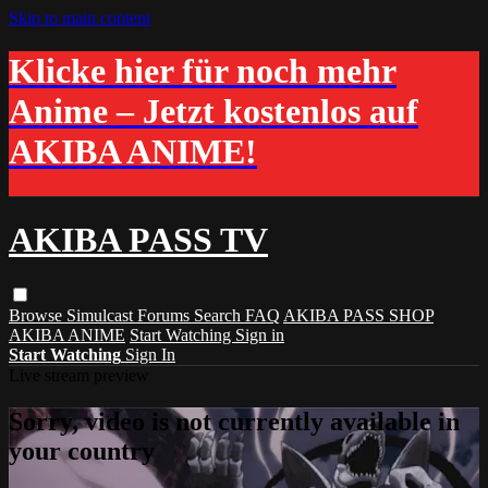
Skip to main content
Klicke hier für noch mehr
Anime – Jetzt kostenlos auf
AKIBA ANIME!
AKIBA PASS TV
Browse
Simulcast
Forums
Search
FAQ
AKIBA PASS SHOP
AKIBA ANIME
Start Watching
Sign in
Start Watching
Sign In
Live stream preview
Sorry, video is not currently available in
your country