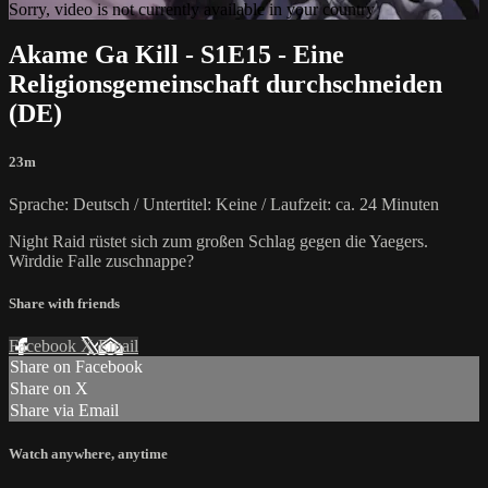
Sorry, video is not currently available in your country
Akame Ga Kill - S1E15 - Eine
Religionsgemeinschaft durchschneiden
(DE)
23m
Sprache: Deutsch / Untertitel: Keine / Laufzeit: ca. 24 Minuten
Night Raid rüstet sich zum großen Schlag gegen die Yaegers.
Wirddie Falle zuschnappe?
Share with friends
Facebook
X
Email
Share on Facebook
Share on X
Share via Email
Watch anywhere, anytime