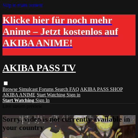
Skip to main content
Klicke hier für noch mehr
Anime – Jetzt kostenlos auf
AKIBA ANIME!
AKIBA PASS TV
Browse
Simulcast
Forums
Search
FAQ
AKIBA PASS SHOP
AKIBA ANIME
Start Watching
Sign in
Start Watching
Sign In
Live stream preview
Sorry, video is not currently available in
your country