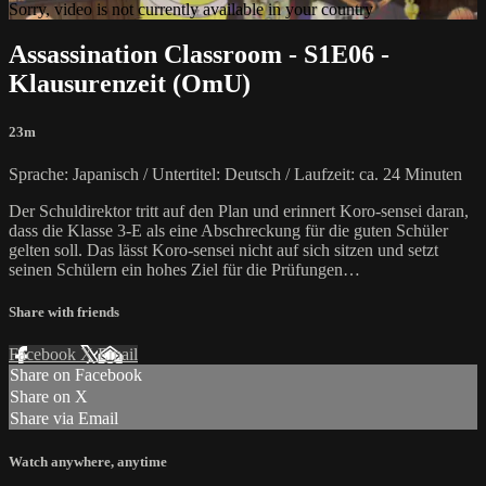
Sorry, video is not currently available in your country
Assassination Classroom - S1E06 -
Klausurenzeit (OmU)
23m
Sprache: Japanisch / Untertitel: Deutsch / Laufzeit: ca. 24 Minuten
Der Schuldirektor tritt auf den Plan und erinnert Koro-sensei daran,
dass die Klasse 3-E als eine Abschreckung für die guten Schüler
gelten soll. Das lässt Koro-sensei nicht auf sich sitzen und setzt
seinen Schülern ein hohes Ziel für die Prüfungen…
Share with friends
Facebook
X
Email
Share on Facebook
Share on X
Share via Email
Watch anywhere, anytime