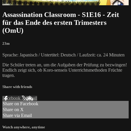
Sorry, video is not currently available in your country
Assassination Classroom - S1E16 - Zeit
für das Ende des ersten Trimesters
(OmU)
23m
Sprache: Japanisch / Untertitel: Deutsch / Laufzeit: ca. 24 Minuten
Die Schüler treten an, um die Aufgaben der Prüfung zu bezwingen!
Endlich zeigt sich, ob Koro-senseis Unterrichtsmethoden Früchte
tragen.
Share with friends
Facebook
X
Email
Share on Facebook
Share on X
Share via Email
Watch anywhere, anytime