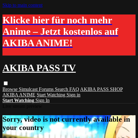
Skip to main content
Klicke hier für noch mehr
Anime – Jetzt kostenlos auf
AKIBA ANIME!
AKIBA PASS TV
Browse
Simulcast
Forums
Search
FAQ
AKIBA PASS SHOP
AKIBA ANIME
Start Watching
Sign in
Start Watching
Sign In
Live stream preview
Sorry, video is not currently available in
your country