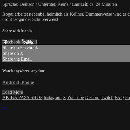
Sprache: Deutsch / Untertitel: Keine / Laufzeít: ca. 24 Minuten
Isogai arbeitet nebenbei heimlich als Kellner. Dummerweise wird er d
droht Isogai der Schulverweis!
Share with friends
Facebook
X
Email
Share on Facebook
Share on X
Share via Email
Watch anywhere, anytime
Android
iPhone
Load More
AKIBA PASS SHOP
Instagram
X
YouTube
Discord
Twitch
FAQ
Fo
×