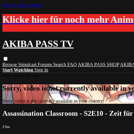
Skip to main content
Klicke hier für noch mehr Ani
AKIBA PASS TV
Browse
Simulcast
Forums
Search
FAQ
AKIBA PASS SHOP
AKIB
Start Watching
Sign In
Live stream preview
Sorry, video is not currently available in 
Sorry, video is not currently available in your country
Assassination Classroom - S2E10 - Zeit für
23m