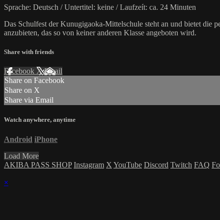
Sprache: Deutsch / Untertitel: keine / Laufzeít: ca. 24 Minuten
Das Schulfest der Kunugigaoka-Mittelschule steht an und bietet die 
anzubieten, das so von keiner anderen Klasse angeboten wird.
Share with friends
Facebook
X
Email
Share on Facebook
Share on X
Share via Email
Watch anywhere, anytime
Android
iPhone
Load More
AKIBA PASS SHOP
Instagram
X
YouTube
Discord
Twitch
FAQ
Fo
×